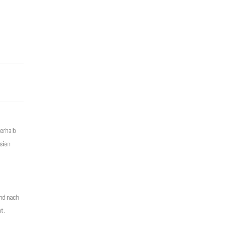
erhalb
sien
und nach
t.