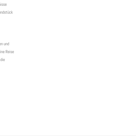
nisse
undstück
en und
ine Reise
 die