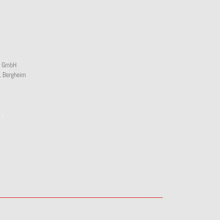
s GmbH
1 Bergheim
m