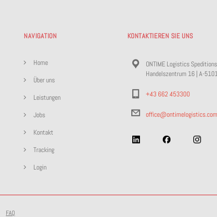
NAVIGATION
KONTAKTIEREN SIE UNS
Home
ONTIME Logistics Spedition
Handelszentrum 16 | A-510
Über uns
+43 662 453300
Leistungen
office@ontimelogistics.co
Jobs
Kontakt
Tracking
Login
FAQ